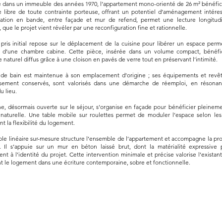
é dans un immeuble des années 1970, l’appartement mono-orienté de 26 m² bénéfic
e libre de toute contrainte porteuse, offrant un potentiel d’aménagement intéres
ration en bande, entre façade et mur de refend, permet une lecture longitud
, que le projet vient révéler par une reconfiguration fine et rationnelle.
 pris initial repose sur le déplacement de la cuisine pour libérer un espace perm
n d’une chambre cabine. Cette pièce, insérée dans un volume compact, bénéfi
e naturel diffus grâce à une cloison en pavés de verre tout en préservant l’intimité.
e de bain est maintenue à son emplacement d’origine ; ses équipements et revê
sement conservés, sont valorisés dans une démarche de réemploi, en résona
du lieu.
ne, désormais ouverte sur le séjour, s’organise en façade pour bénéficier pleinem
 naturelle. Une table mobile sur roulettes permet de moduler l’espace selon les
nt la flexibilité du logement.
le linéaire sur-mesure structure l’ensemble de l’appartement et accompagne la pr
. Il s’appuie sur un mur en béton laissé brut, dont la matérialité expressive p
nt à l’identité du projet. Cette intervention minimale et précise valorise l’existan
nt le logement dans une écriture contemporaine, sobre et fonctionnelle.