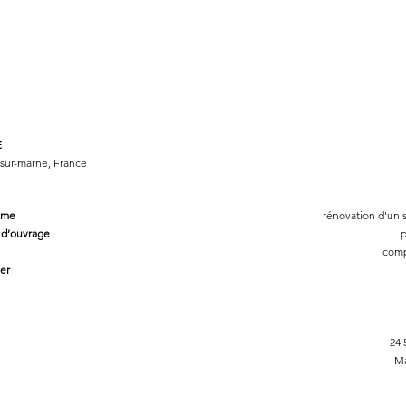
E
sur-marne, France
mme
rénovation d'un stud
 d’ouvrage
privé
complèt
er
24 500 
Ma