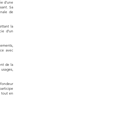
ie d’une
sant. Sa
inale de
ettant la
cie d’un
tements,
nce avec
ent de la
 usages,
ofondeur
articipe
t tout en