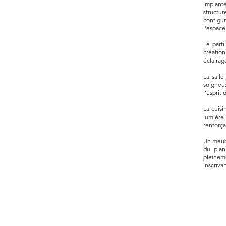
Implant
structur
configu
l’espace
Le parti
créatio
éclairag
La sall
soigneu
l’esprit 
La cuisi
lumière
renforça
Un meub
du plan
pleineme
inscriva