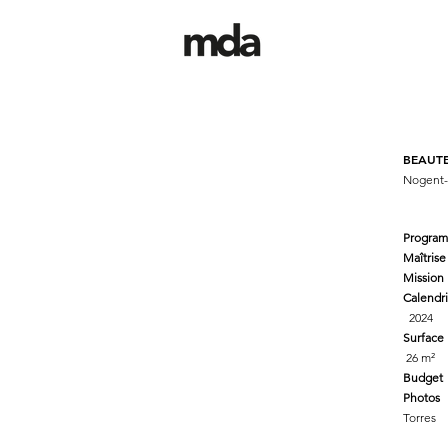
BEAUT
Nogent-
Progra
Maîtrise
Mission
Calendri
2024
Surface
26
m²
Budget
Photos
Torres