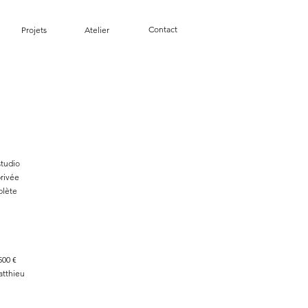
Contact
Projets
Atelier
io
e
e
€
tthieu